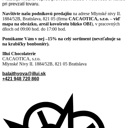
pri prevzatí tovaru.
Navštívte našu podnikovú predajňu
na adrese Mlynské nivy II.
1884/52B, Bratislava, 821 05 (firma
CACAOTICA, s.r.o.
–
viď
mapa na obrázku, areál kovošrotu blízko OBI
), v pracovných
dňoch od 09:00 hod. do 17:00 hod.
Ponúkame Vám v nej –
15% na celý sortiment (nevzťahuje sa
na krabičky bonboniér).
Illui Chocolaterie
CACAOTICA, s.r.o.
Mlynské Nivy II. 1884/52B, 821 05 Bratislava
balajthyova@illui.sk
+421 948 720 860