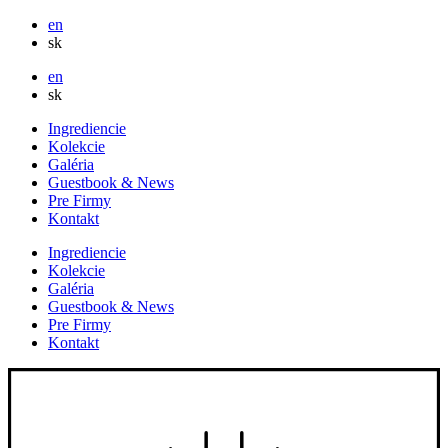
en
sk
en
sk
Ingrediencie
Kolekcie
Galéria
Guestbook & News
Pre Firmy
Kontakt
Ingrediencie
Kolekcie
Galéria
Guestbook & News
Pre Firmy
Kontakt