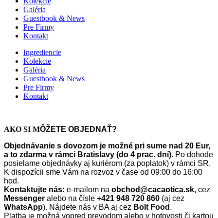
Kolekcie
Galéria
Guestbook & News
Pre Firmy
Kontakt
Ingrediencie
Kolekcie
Galéria
Guestbook & News
Pre Firmy
Kontakt
AKO SI M
ÔŽETE OBJEDNAŤ?
Objednávanie s dovozom je možné pri sume nad 20 Eur,
a to zdarma v rámci Bratislavy (do 4 prac. dní).
Po dohode
posielame objednávky aj kuriérom (za poplatok) v rámci SR.
K dispozícii sme Vám na rozvoz v čase od 09:00 do 16:00
hod.
Kontaktujte nás:
e-mailom na
obchod@cacaotica.sk,
cez
Messenger
alebo na čísle
+421 948 720 860
(aj cez
WhatsApp
). Nájdete nás v BA aj cez
Bolt Food
.
Platba je možná vopred prevodom alebo v hotovosti či kartou