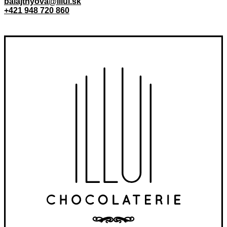
balajthyova@illui.sk
+421 948 720 860