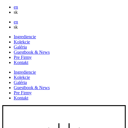
en
sk
en
sk
Ingrediencie
Kolekcie
Galéria
Guestbook & News
Pre Firmy
Kontakt
Ingrediencie
Kolekcie
Galéria
Guestbook & News
Pre Firmy
Kontakt