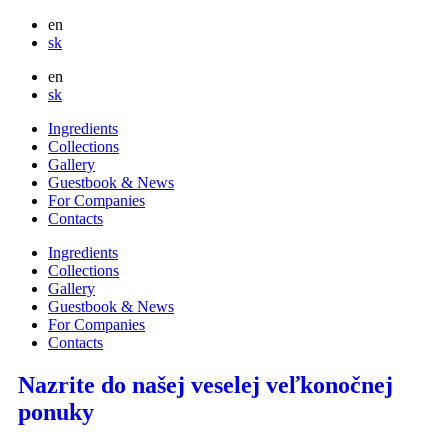
en
sk
en
sk
Ingredients
Collections
Gallery
Guestbook & News
For Companies
Contacts
Ingredients
Collections
Gallery
Guestbook & News
For Companies
Contacts
Nazrite do našej veselej veľkonočnej
ponuky