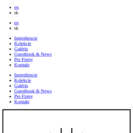
en
sk
en
sk
Ingrediencie
Kolekcie
Galéria
Guestbook & News
Pre Firmy
Kontakt
Ingrediencie
Kolekcie
Galéria
Guestbook & News
Pre Firmy
Kontakt