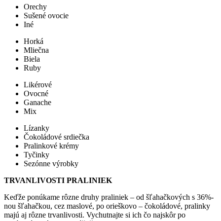
Orechy
Sušené ovocie
Iné
Horká
Mliečna
Biela
Ruby
Likérové
Ovocné
Ganache
Mix
Lízanky
Čokoládové srdiečka
Pralinkové krémy
Tyčinky
Sezónne výrobky
TRVANLIVOSTI PRALINIEK
Keďže ponúkame rôzne druhy praliniek – od šľahačkových s 36%-
nou šľahačkou, cez maslové, po orieškovo – čokoládové, pralinky
majú aj rôzne trvanlivosti. Vychutnajte si ich čo najskôr po