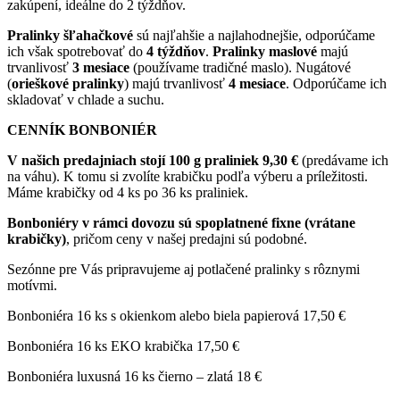
zakúpení, ideálne do 2 týždňov.
Pralinky šľahačkové
sú najľahšie a najlahodnejšie, odporúčame
ich však spotrebovať do
4 týždňov
.
Pralinky maslové
majú
trvanlivosť
3 mesiace
(používame tradičné maslo). Nugátové
(
orieškové pralinky
) majú trvanlivosť
4 mesiace
. Odporúčame ich
skladovať v chlade a suchu.
CENNÍK BONBONIÉR
V našich predajniach stojí 100 g praliniek 9,30 €
(predávame ich
na váhu). K tomu si zvolíte krabičku podľa výberu a príležitosti.
Máme krabičky od 4 ks po 36 ks praliniek.
Bonboniéry v rámci dovozu sú spoplatnené fixne (vrátane
krabičky)
, pričom ceny v našej predajni sú podobné.
Sezónne pre Vás pripravujeme aj potlačené pralinky s rôznymi
motívmi.
Bonboniéra 16 ks s okienkom alebo biela papierová 17,50 €
Bonboniéra 16 ks EKO krabička 17,50 €
Bonboniéra luxusná 16 ks čierno – zlatá 18 €