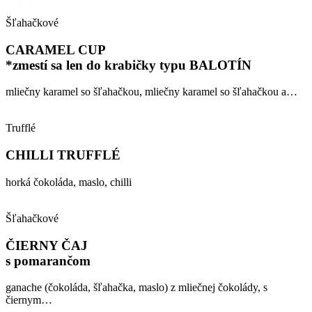
Šľahačkové
CARAMEL CUP
*zmestí sa len do krabičky typu BALOTÍN
mliečny karamel so šľahačkou, mliečny karamel so šľahačkou a…
Trufflé
CHILLI TRUFFLÉ
horká čokoláda, maslo, chilli
Šľahačkové
ČIERNY ČAJ
s pomarančom
ganache (čokoláda, šľahačka, maslo) z mliečnej čokolády, s
čiernym…