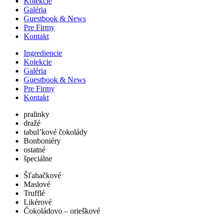
Kolekcie
Galéria
Guestbook & News
Pre Firmy
Kontakt
Ingrediencie
Kolekcie
Galéria
Guestbook & News
Pre Firmy
Kontakt
pralinky
dražé
tabul’kové čokolády
Bonboniéry
ostatné
špeciálne
Šľahačkové
Maslové
Trufflé
Likérové
Čokoládovo – orieškové